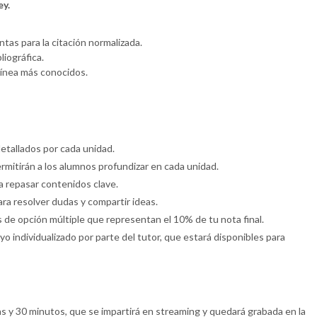
ey.
tas para la citación normalizada.
iográfica.
 línea más conocidos.
etallados por cada unidad.
rmitirán a los alumnos profundizar en cada unidad.
ra repasar contenidos clave.
ara resolver dudas y compartir ideas.
 de opción múltiple que representan el 10% de tu nota final.
yo individualizado por parte del tutor, que estará disponibles para
as y 30 minutos, que se impartirá en streaming y quedará grabada en la