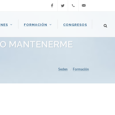
Facebook
Twitter
Llamar
seden@seden.org
ONES
FORMACIÓN
CONGRESOS
(+34) 91
409 37
ÓMO MANTENERME
37
Seden
Formación