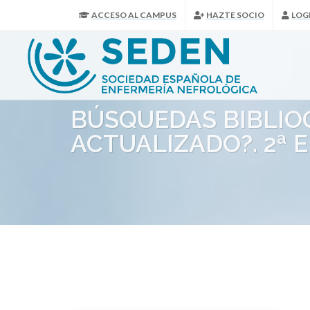
ACCESO AL CAMPUS
HAZTE SOCIO
LOG
BÚSQUEDAS BIBLIO
ACTUALIZADO?. 2ª 