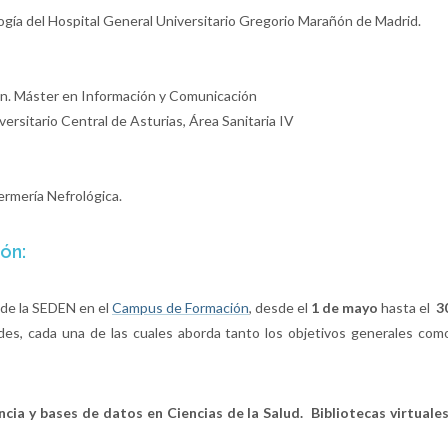
logía del Hospital General Universitario Gregorio Marañón de Madrid.
ón. Máster en Información y Comunicación
versitario Central de Asturias, Área Sanitaria IV
ermería Nefrológica.
ón:
b de la SEDEN en el
Campus de Formación
, desde el
1 de mayo
hasta el
3
des, cada una de las cuales aborda tanto los objetivos generales com
ia y bases de datos en Ciencias de la Salud. Bibliotecas virtuales