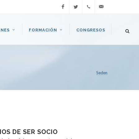
Facebook
Twitter
Llamar
seden@seden.org
ONES
FORMACIÓN
CONGRESOS
(+34) 91
409 37
37
Seden
IOS DE SER SOCIO