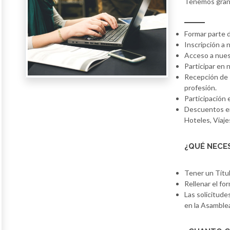
Tenemos grand
Formar parte d
Inscripción a 
Acceso a nues
Participar en
Recepción de 
profesión.
Participación 
Descuentos en
Hoteles, Viajes
¿QUÉ NECES
Tener un Títu
Rellenar el fo
Las solicitud
en la Asamblea