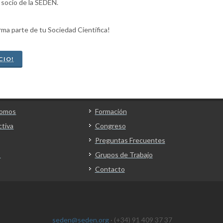
 socio de la SEDEN.
orma parte de tu Sociedad Científica!
CIO!
Somos
Formación
ctiva
Congreso
Preguntas Frecuentes
s
Grupos de Trabajo
Contacto
seden@seden.org
· (+34) 91 409 37 37