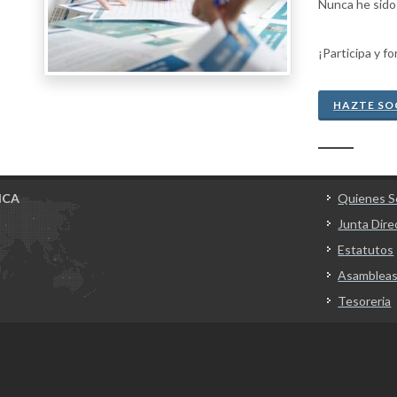
Nunca he sido
¡Participa y f
HAZTE SO
ICA
Quienes 
Junta Dire
Estatutos
Asamblea
Tesoreria