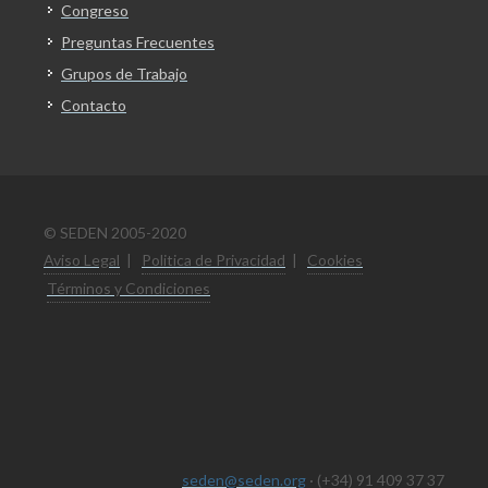
Congreso
Preguntas Frecuentes
Grupos de Trabajo
Contacto
© SEDEN 2005-2020
Aviso Legal
|
Politica de Privacidad
|
Cookies
Términos y Condiciones
seden@seden.org
· (+34) 91 409 37 37