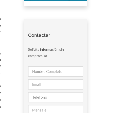
e
a
e
Contactar
Solicita información sin
o
compromiso
n
r
.
a
e
s
a