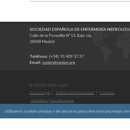
SOCIEDAD ESPAÑOLA DE ENFERMERÍA NEFROLÓG
Calle de la Povedilla Nº 13, Bajo Izq
28009 Madrid
Teléfono:
(+34) 91 409 37 37
Email:
seden@seden.org
© SEDEN 2005-2020
Aviso Legal
|
Politica de Privacidad
|
Cookies
Términos y Condiciones
Utilizamos cookies propias y de terceros para ofrecerte una mejor na