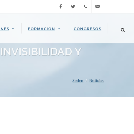
Facebook
Twitter
Llamar
seden@seden.org
ONES
FORMACIÓN
CONGRESOS
(+34) 91
409 37
NVISIBILIDAD Y
37
Seden
Noticias