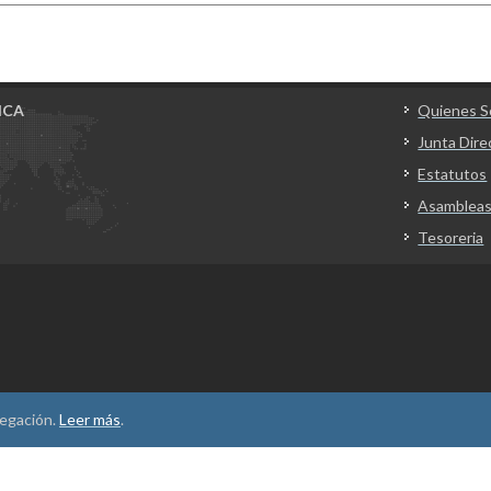
ICA
Quienes 
Junta Dire
Estatutos
Asamblea
Tesoreria
vegación.
Leer más
.