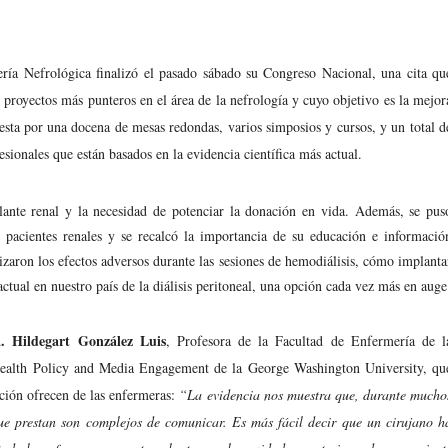
ía Nefrológica finalizó el pasado sábado su Congreso Nacional, una cita qu
proyectos más punteros en el área de la nefrología y cuyo objetivo es la mejor
esta por una docena de mesas redondas, varios simposios y cursos, y un total d
sionales que están basados en la evidencia científica más actual.
splante renal y la necesidad de potenciar la donación en vida. Además, se pus
 pacientes renales y se recalcó la importancia de su educación e informació
izaron los efectos adversos durante las sesiones de hemodiálisis, cómo implanta
actual en nuestro país de la diálisis peritoneal, una opción cada vez más en auge
. Hildegart González Luis
, Profesora de la Facultad de Enfermería de l
Health Policy and Media Engagement de la George Washington University, qu
ción ofrecen de las enfermeras:
“La evidencia nos muestra que, durante mucho
que prestan son complejos de comunicar. Es más fácil decir que un cirujano h