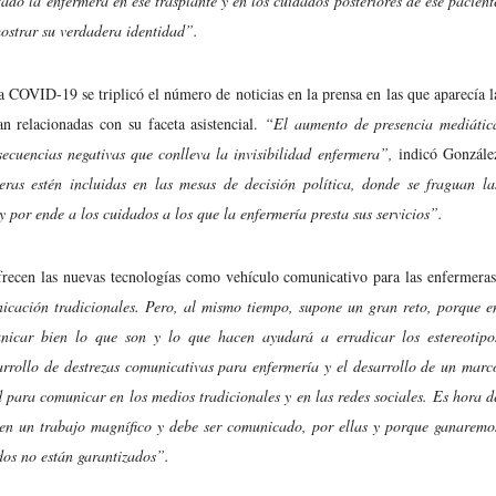
tado la enfermera en ese trasplante y en los cuidados posteriores de ese pacient
mostrar su verdadera identidad”.
 COVID-19 se triplicó el número de noticias en la prensa en las que aparecía l
n relacionadas con su faceta asistencial.
“El aumento de presencia mediátic
cuencias negativas que conlleva la invisibilidad enfermera”,
indicó Gonzále
eras estén incluidas en las mesas de decisión política, donde se fraguan la
y por ende a los cuidados a los que la enfermería presta sus servicios”.
recen las nuevas tecnologías como vehículo comunicativo para las enfermeras
nicación tradicionales. Pero, al mismo tiempo, supone un gran reto, porque e
municar bien lo que son y lo que hacen ayudará a erradicar los estereotipo
sarrollo de destrezas comunicativas para enfermería y el desarrollo de un marc
ad para comunicar en los medios tradicionales y en las redes sociales. Es hora d
en un trabajo magnífico y debe ser comunicado, por ellas y porque ganaremo
dos no están garantizados”.