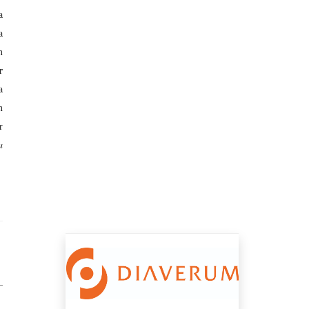
a
a
n
r
a
n
r
a