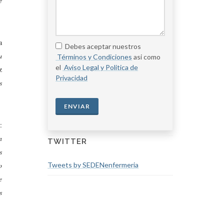
e
a
Debes aceptar nuestros
a
Términos y Condiciones
asi como
el
Aviso Legal y Politica de
z
Privacidad
s
ENVIAR
:
n
TWITTER
s
o
Tweets by SEDENenfermeria
e
s