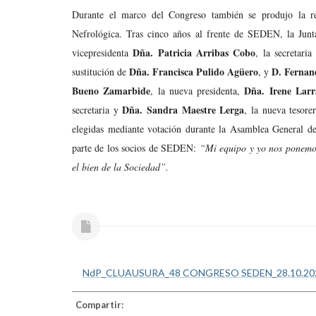
Durante el marco del Congreso también se produjo la re
Nefrológica. Tras cinco años al frente de SEDEN, la Junt
Dña. Patricia Arribas Cobo
vicepresidenta
, la secretari
Dña. Francisca Pulido Agüero
D. Fernan
sustitución de
, y
Bueno Zamarbide
Dña. Irene Larr
, la nueva presidenta,
Dña. Sandra Maestre Lerga
secretaria y
, la nueva tesore
elegidas mediante votación durante la Asamblea General de
parte de los socios de SEDEN:
“Mi equipo y yo nos ponemos 
el bien de la Sociedad”.
NdP_CLUAUSURA_48 CONGRESO SEDEN_28.10.202
Compartir: