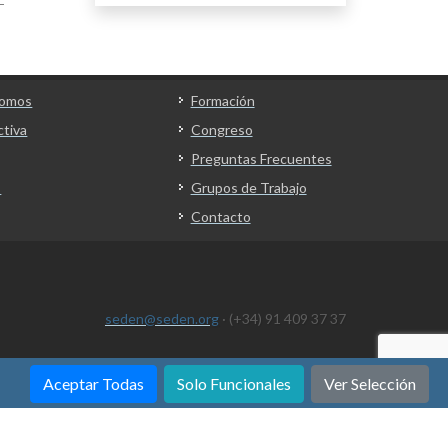
Somos
Formación
ctiva
Congreso
Preguntas Frecuentes
s
Grupos de Trabajo
Contacto
seden@seden.org
· (+34) 91 409 37 37
Aceptar Todas
Solo Funcionales
Ver Selección