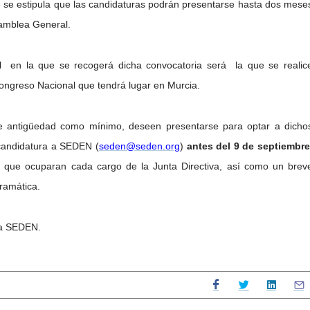
 se estipula que las candidaturas podrán presentarse hasta dos mese
samblea General.
 en la que se recogerá dicha convocatoria será la que se realic
ongreso Nacional que tendrá lugar en Murcia.
de antigüedad como mínimo, deseen presentarse para optar a dicho
 candidatura a SEDEN (
seden@seden.org
)
antes del 9
de septiembre
s que ocuparan cada cargo de la Junta Directiva, así como un brev
ramática.
la SEDEN.