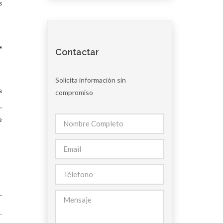
s
e
Contactar
Solicita información sin
s
compromiso
,
e