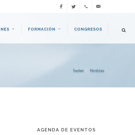
Facebook
Twitter
Llamar
seden@seden.org
ONES
FORMACIÓN
CONGRESOS
(+34) 91
409 37
37
Seden
Noticias
AGENDA DE EVENTOS