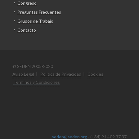
Congreso
Preguntas Frecuentes
Grupos de Trabajo
Contacto
© SEDEN 2005-2020
Aviso Legal
|
Politica de Privacidad
|
Cookies
Términos y Condiciones
seden@seden.org
· (+34) 91 409 37 37