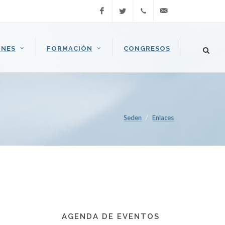
Facebook
Twitter
Llamar
seden@seden.org
ONES
FORMACIÓN
CONGRESOS
(+34) 91
409 37
37
Seden
Enlaces
AGENDA DE EVENTOS