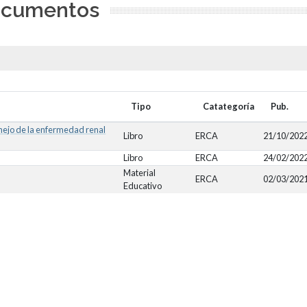
cumentos
Tipo
Catategoría
Pub.
nejo de la enfermedad renal
Libro
ERCA
21/10/202
Libro
ERCA
24/02/202
Material
ERCA
02/03/202
Educativo